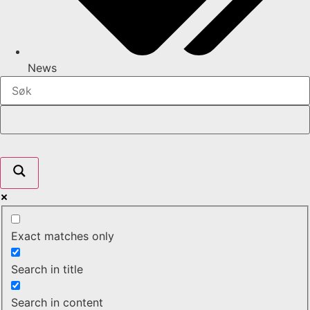
News
Exact matches only
Search in title
Search in content