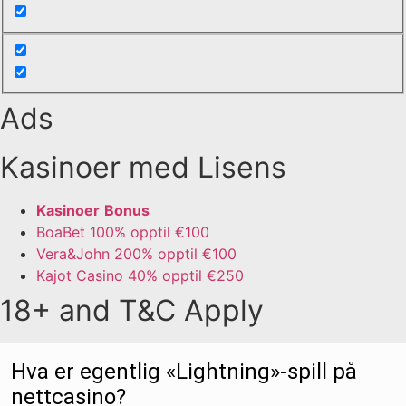
Ads
Kasinoer med Lisens
Kasinoer
Bonus
BoaBet
100% opptil €100
Vera&John
200% opptil €100
Kajot Casino
40% opptil €250
18+ and T&C Apply
Hva er egentlig «Lightning»-spill på
nettcasino?