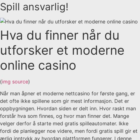
Spill ansvarlig!
Hva du finner når du
utforsker et moderne
online casino
{
img source
)
Når man åpner et moderne nettcasino for første gang, er
det ofte ikke spillene som gir mest informasjon. Det er
oppbygningen. Hvordan siden er delt inn. Hvor raskt man
forstår hva som finnes, og hvor man finner det. Mange
velger derfor å starte med gratis spilleautomater. Ikke
fordi de planlegger noe videre, men fordi gratis spill gir et
ærlig inntrykk av hvordan plattformen fungerer. I denne