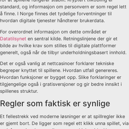
standard, og informasjon om personvern er som regel lett
å finne. I Norge finnes det tydelige forventninger til
hvordan digitale tjenester håndterer brukerdata.
For overordnet informasjon om dette området er
Datatilsynet
en sentral kilde. Retningslinjene der gir et
bilde av hvilke krav som stilles til digitale plattformer
generelt, også når de tilbyr underholdningsbasert innhold.
Det er også vanlig at nettcasinoer forklarer tekniske
begreper knyttet til spillene. Hvordan utfall genereres.
Hvordan funksjoner er bygget opp. Slike forklaringer er
tilgjengelige også i gratisversjoner og gir bedre innsikt i
spillenes struktur.
Regler som faktisk er synlige
Et fellestrekk ved moderne løsninger er at spillregler ikke
er gjemt bort. De ligger som regel ett klikk unna spillet, via