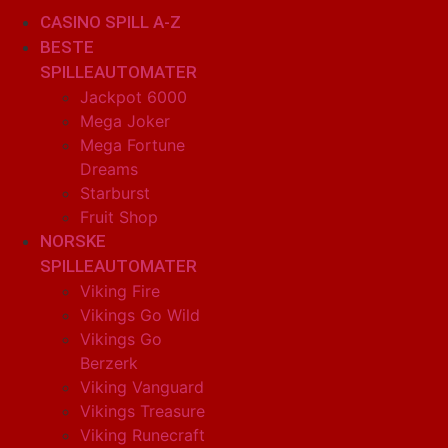
CASINO SPILL A-Z
BESTE
SPILLEAUTOMATER
Jackpot 6000
Mega Joker
Mega Fortune
Dreams
Starburst
Fruit Shop
NORSKE
SPILLEAUTOMATER
Viking Fire
Vikings Go Wild
Vikings Go
Berzerk
Viking Vanguard
Vikings Treasure
Viking Runecraft