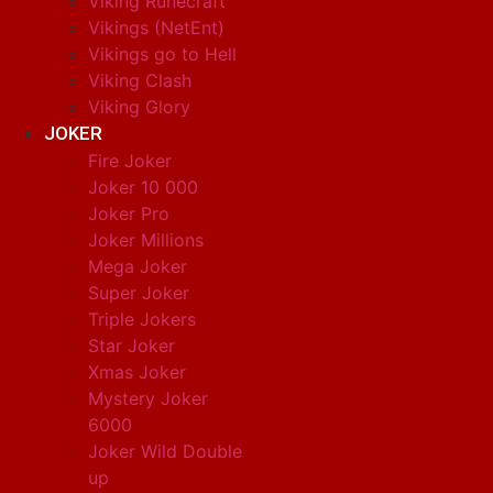
Viking Runecraft
Vikings (NetEnt)
Vikings go to Hell
Viking Clash
Viking Glory
JOKER
Fire Joker
Joker 10 000
Joker Pro
Joker Millions
Mega Joker
Super Joker
Triple Jokers
Star Joker
Xmas Joker
Mystery Joker
6000
Joker Wild Double
up