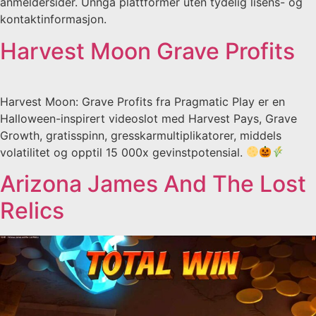
anmeldersider. Unngå plattformer uten tydelig lisens- og
kontaktinformasjon.
Harvest Moon Grave Profits
Harvest Moon: Grave Profits fra Pragmatic Play er en
Halloween-inspirert videoslot med Harvest Pays, Grave
Growth, gratisspinn, gresskarmultiplikatorer, middels
volatilitet og opptil 15 000x gevinstpotensial.
Arizona James And The Lost
Relics