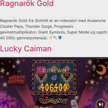
Ragnarök Gold
Ragnarök Gold fra Slotmill er en videoslot med Avalanche
Cluster Pays, Thunder Surge, Progressiv
gevinstmultiplikator, Giant Symbols, Super Mode og opptil
40 000x gevinstpotensial.
Lucky Caiman