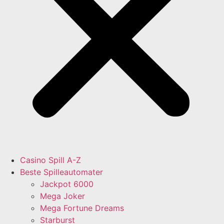
Casino Spill A-Z
Beste Spilleautomater
Jackpot 6000
Mega Joker
Mega Fortune Dreams
Starburst