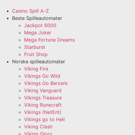
Skip
to
Casino Spill A-Z
content
Beste Spilleautomater
Jackpot 6000
Mega Joker
Mega Fortune Dreams
Starburst
Fruit Shop
Norske spilleautomater
Viking Fire
Vikings Go Wild
Vikings Go Berzerk
Viking Vanguard
Vikings Treasure
Viking Runecraft
Vikings (NetEnt)
Vikings go to Hell
Viking Clash
Viking Glory