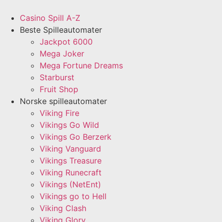
Skip
to
Casino Spill A-Z
content
Beste Spilleautomater
Jackpot 6000
Mega Joker
Mega Fortune Dreams
Starburst
Fruit Shop
Norske spilleautomater
Viking Fire
Vikings Go Wild
Vikings Go Berzerk
Viking Vanguard
Vikings Treasure
Viking Runecraft
Vikings (NetEnt)
Vikings go to Hell
Viking Clash
Viking Glory