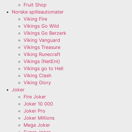
Fruit Shop
Norske spilleautomater
Viking Fire
Vikings Go Wild
Vikings Go Berzerk
Viking Vanguard
Vikings Treasure
Viking Runecraft
Vikings (NetEnt)
Vikings go to Hell
Viking Clash
Viking Glory
Joker
Fire Joker
Joker 10 000
Joker Pro
Joker Millions
Mega Joker