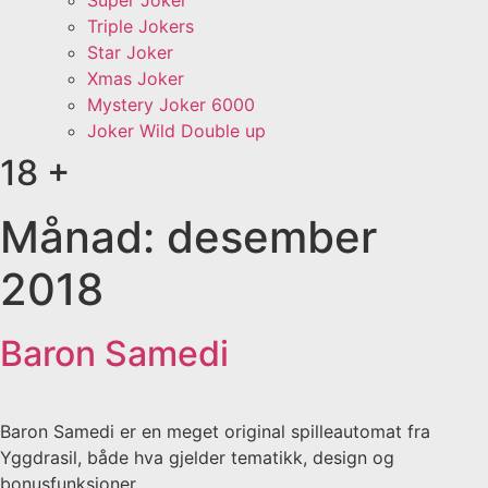
Super Joker
Triple Jokers
Star Joker
Xmas Joker
Mystery Joker 6000
Joker Wild Double up
18 +
Månad:
desember
2018
Baron Samedi
Baron Samedi er en meget original spilleautomat fra
Yggdrasil, både hva gjelder tematikk, design og
bonusfunksjoner