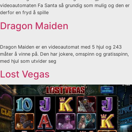
videoautomaten Fa Santa så grundig som mulig og den er
derfor en fryd å spille
Dragon Maiden
Dragon Maiden er en videoautomat med 5 hjul og 243
måter å vinne på. Den har jokere, omspinn og gratisspinn,
med hjul som utvider seg
Lost Vegas