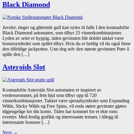
Black Diamond
Juveler, ringer og glitrende gull kan nytes til fulle I den kostnadsfrie
Black Diamond automaten, som tilbyr 25 vinnerkombinasjoner.
Lyden av seier er hyppig, siden gevinsten blir doblet takket være
bonussymboler som spillet tilbyr. Hvis du er heldig vil du også finne
den tilfeldige jackpotten. Unn deg selv den største gevinsten Prøv å
spille den […]
Asteroids Slot
Kostnadsfrie Asteroids Slot automaten er inspirert av
verdensrommet, på fem hjul som tilbyr opp til 720
vinnerkombinasjoner. Takket være spesialsymboler som Expanding
Wilds, Sticky Wilds og Free Spins, vil enda større gevinster gjøres
tilgjengelige for din konto. Tiden har kommet for et ekte rom-
eventyr. Med festlig grafikk og interessante temaer, i tillegg til
interessante bonuser […]
Next
→