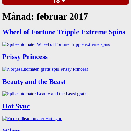
18 +
Månad:
februar 2017
Wheel of Fortune Tripple Extreme Spins
Prissy Princess
Beauty and the Beast
Hot Sync