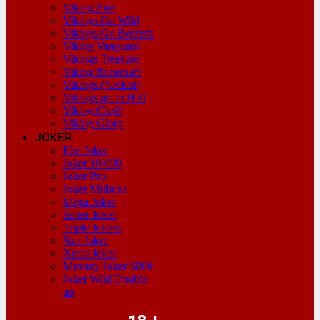
Viking Fire
Vikings Go Wild
Vikings Go Berzerk
Viking Vanguard
Vikings Treasure
Viking Runecraft
Vikings (NetEnt)
Vikings go to Hell
Viking Clash
Viking Glory
JOKER
Fire Joker
Joker 10 000
Joker Pro
Joker Millions
Mega Joker
Super Joker
Triple Jokers
Star Joker
Xmas Joker
Mystery Joker 6000
Joker Wild Double
up